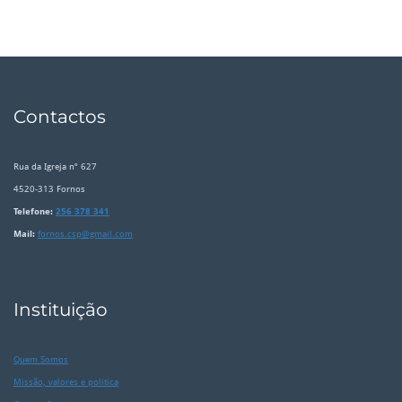
Contactos
Rua da Igreja nº 627
4520-313 Fornos
Telefone:
256 378 341
Mail:
fornos.csp@gmail.com
Instituição
Quem Somos
Missão, valores e politica