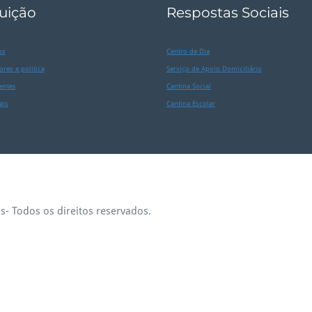
tuição
Respostas Sociais
os
Centro de Dia
ores e politica
Serviço de Apoio Domiciliário
entes
Cantina Social
ais
Cantina Escolar
s- Todos os direitos reservados.