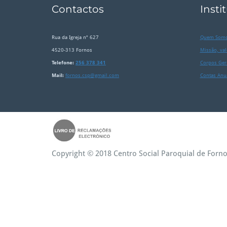
Contactos
Insti
Rua da Igreja nº 627
Quem Som
4520-313 Fornos
Missão, val
Telefone:
256 378 341
Corpos Ger
Mail:
fornos.csp@gmail.com
Contas Anu
Copyright © 2018 Centro Social Paroquial de Forno