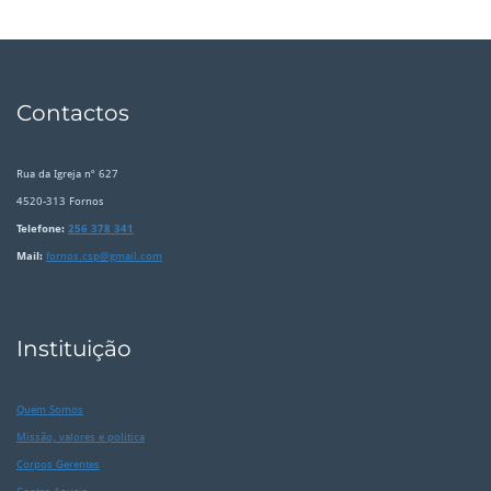
Contactos
Rua da Igreja nº 627
4520-313 Fornos
Telefone:
256 378 341
Mail:
fornos.csp@gmail.com
Instituição
Quem Somos
Missão, valores e politica
Corpos Gerentes